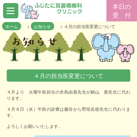
ふ
本日の
じ
た
受 付
に
耳
鼻
咽
ホーム
>
お知らせ
> ４月の担当医変更について
喉
科
ク
リ
ニ
ッ
ク
ホ
４月の担当医変更について
ー
ム
４月より 火曜午前担当の木島由葵先生が鍋山 新先生に代わ
ります。
当
４月８日（水）午前の診療は藤谷から野垣岳稔先生に代わりま
院
す。
の
よろしくお願いいたします。
ご
案