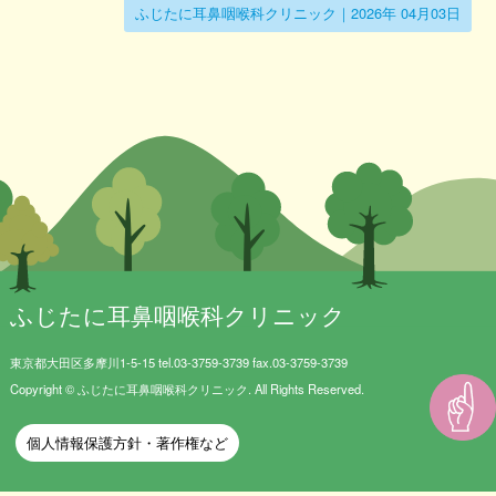
ふじたに耳鼻咽喉科クリニック｜2026年 04月03日
内
医
師
紹
介
ア
ク
セ
ふじたに耳鼻咽喉科クリニック
ス
東京都大田区多摩川1-5-15 tel.03-3759-3739 fax.03-3759-3739
Copyright © ふじたに耳鼻咽喉科クリニック. All Rights Reserved.
初
診
個人情報保護方針・著作権など
の
患