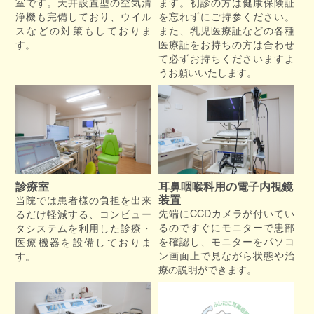
室です。天井設置型の空気清
ます。初診の方は健康保険証
者
浄機も完備しており、ウイル
を忘れずにご持参ください。
スなどの対策もしておりま
また、乳児医療証などの各種
様
す。
医療証をお持ちの方は合わせ
へ
て必ずお持ちくださいますよ
うお願いいたします。
舌
下
免
疫
療
法
診療室
耳鼻咽喉科用の電子内視鏡
装置
当院では患者様の負担を出来
先端にCCDカメラが付いてい
るだけ軽減する、コンピュー
るのですぐにモニターで患部
タシステムを利用した診療・
補
を確認し、モニターをパソコ
医療機器を設備しておりま
聴
ン画面上で見ながら状態や治
す。
器
療の説明ができます。
外
来