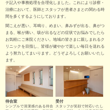
テ記入や事務処理を合理化しました。これにより診察・
内
治療において、医師とスタッフが患者さまとの関わる時
間を多くするようにしております。
医
聞こえが悪い、耳鳴り、めまい、鼻みずが出る、鼻がつ
師
まる、喉が痛い、咳が出るなどの症状でお悩みでしたら
紹
お気軽にご来院ください。地域の皆さまに親しまれるク
介
リニックを目指し、皆様が健やかで楽しい毎日を送れる
よう努力してまいります。どうぞよろしくお願いいたし
ア
ます。
ク
セ
ス
初
診
待合室
受付
の
シンプルで清潔感のある待合
スタッフが笑顔で対応いたし
患