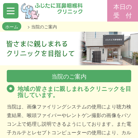
ふ
本日の
じ
た
受 付
に
耳
鼻
咽
ホーム
> 当院のご案内
喉
科
ク
リ
ニ
ッ
ク
ホ
当院のご案内
ー
ム
地域の皆さまに親しまれるクリニックを目
指しています。
当院は、画像ファイリングシステムの使用により聴力検
当
院
査結果、喉頭ファイバーやレントゲン撮影の画像をパソ
の
コン上で処理し説明できるようにしております。また電
ご
子カルテとレセプトコンピューターの使用により、カル
案