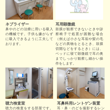
休
日
診
ネブライザー
耳用顕微鏡
鼻やのどの治療に用いる吸入
鼓膜が観察できないときや診
療
の機械です。子供も嫌がらず
察椅子で処置が困難な場合
の
に吸入できるように工夫して
（例えば小さな耳垢や髪の毛
ご
おります。
などの異物をとるとき、鼓膜
案
切開などをするとき）には、
内
ベッドに寝て顕微鏡で耳の奥
までしっかり観察し細かい操
作をします。
お
知
ら
せ
聴力検査室
耳鼻科用レントゲン装置
コ
聴力の検査をする部屋です。
耳・鼻・のどを撮影するレン