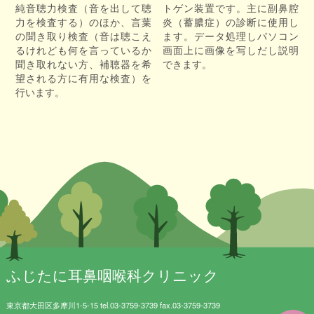
ラ
純音聴力検査（音を出して聴
トゲン装置です。主に副鼻腔
ム
力を検査する）のほか、言葉
炎（蓄膿症）の診断に使用し
の聞き取り検査（音は聴こえ
ます。データ処理しパソコン
るけれども何を言っているか
画面上に画像を写しだし説明
聞き取れない方、補聴器を希
できます。
望される方に有用な検査）を
行います。
ふじたに耳鼻咽喉科クリニック
東京都大田区多摩川1-5-15 tel.03-3759-3739 fax.03-3759-3739